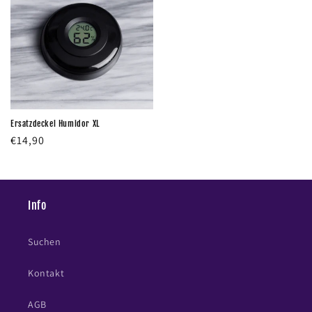
Ersatzdeckel Humidor XL
Normaler
€14,90
Preis
Info
Suchen
Kontakt
AGB