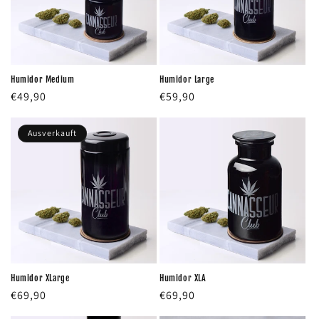
i
e
:
Humidor Medium
Humidor Large
Normaler
€49,90
Normaler
€59,90
Preis
Preis
Ausverkauft
Humidor XLarge
Humidor XLA
Normaler
€69,90
Normaler
€69,90
Preis
Preis