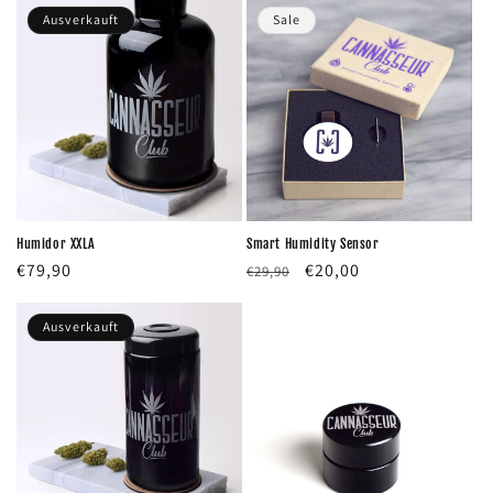
Ausverkauft
Sale
Humidor XXLA
Smart Humidity Sensor
Normaler
€79,90
Normaler
Verkaufspreis
€20,00
€29,90
Preis
Preis
Ausverkauft