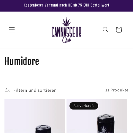
Direkt
Kostenloser Versand nach DE ab 75 EUR Bestellwert
zum
Inhalt
Warenkorb
K
Humidore
a
t
Filtern und sortieren
11 Produkte
e
g
Ausverkauft
o
r