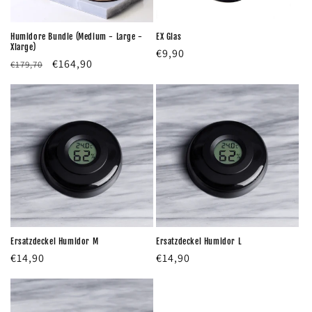
Humidore Bundle (Medium - Large -
EX Glas
Xlarge)
Normaler
€9,90
Normaler
Verkaufspreis
€164,90
€179,70
Preis
Preis
Ersatzdeckel Humidor M
Ersatzdeckel Humidor L
Normaler
€14,90
Normaler
€14,90
Preis
Preis