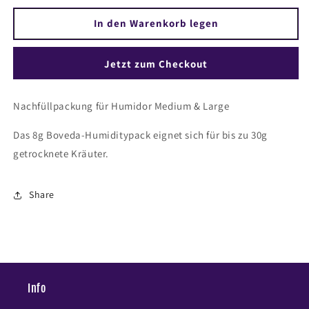
Menge
Menge
für
für
In den Warenkorb legen
Boveda
Boveda
8g
8g
Jetzt zum Checkout
/
/
62%
62%
Nachfüllpackung für Humidor Medium & Large
Das 8g Boveda-Humiditypack eignet sich für bis zu 30g
getrocknete Kräuter.
Share
Info